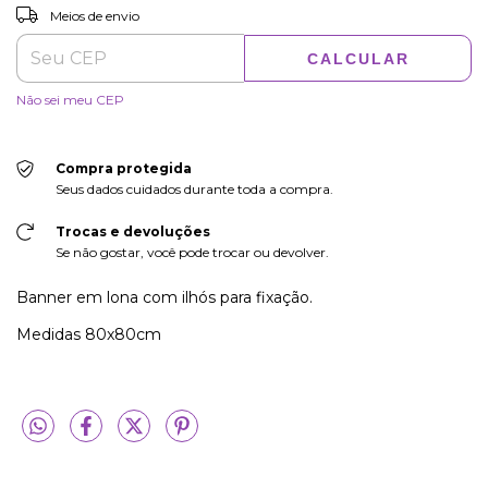
ALTERAR CEP
Entregas para o CEP:
Meios de envio
CALCULAR
Não sei meu CEP
Compra protegida
Seus dados cuidados durante toda a compra.
Trocas e devoluções
Se não gostar, você pode trocar ou devolver.
Banner em lona com ilhós para fixação.
Medidas 80x80cm