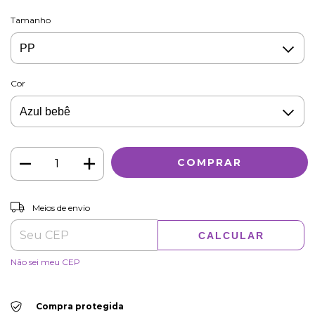
Tamanho
Cor
ALTERAR CEP
Entregas para o CEP:
Meios de envio
CALCULAR
Não sei meu CEP
Compra protegida