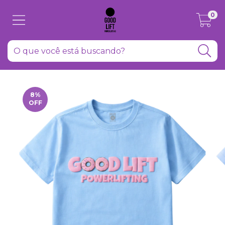
0
8
%
OFF