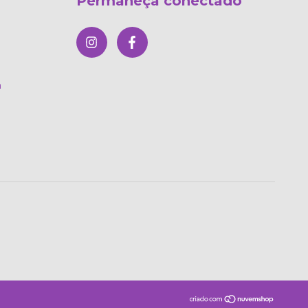
Permaneça conectado
m