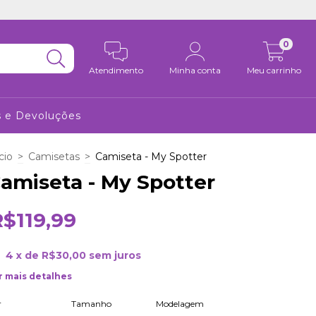
0
Atendimento
Minha conta
Meu carrinho
s e Devoluções
cio
>
Camisetas
>
Camiseta - My Spotter
amiseta - My Spotter
R$119,99
4
x de
R$30,00
sem juros
r mais detalhes
r
Tamanho
Modelagem