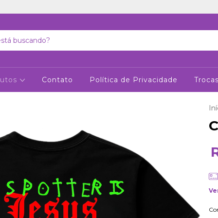
dutos
Contato
Política de Privacidade
Troca
Iní
C
Ve
Co