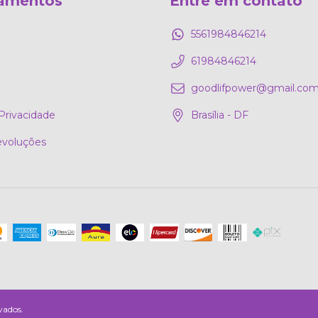
amentos
Entre em contato
5561984846214
61984846214
goodlifpower@gmail.co
 Privacidade
Brasília - DF
evoluções
vados.