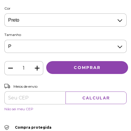
Cor
Tamanho
ALTERAR CEP
Entregas para o CEP:
Meios de envio
CALCULAR
Não sei meu CEP
Compra protegida