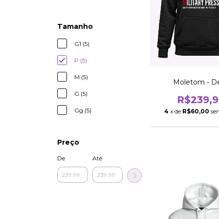
Tamanho
G1 (5)
P (5)
M (5)
Moletom - De
G (5)
R$239,9
Gg (5)
4
x de
R$60,00
se
Preço
De
Até