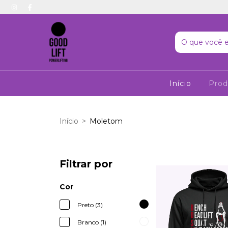
Início
Pro
Início
>
Moletom
Filtrar por
Cor
Preto (3)
Branco (1)