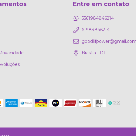
amentos
Entre em contato
5561984846214
61984846214
goodlifpower@gmail.co
 Privacidade
Brasília - DF
evoluções
vados.