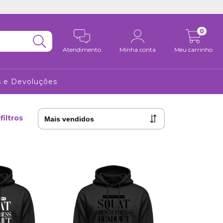
0
Atendimento
Minha conta
Meu carrinho
s e Devoluções
filtros