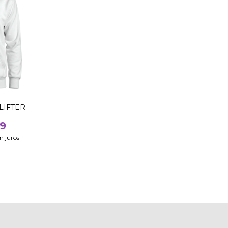
LIFTER
9
m juros